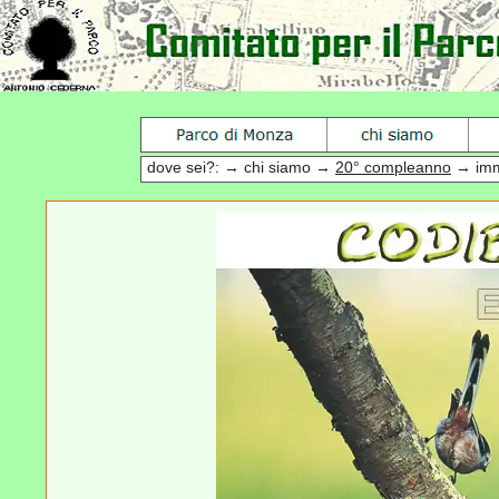
dove sei?: → chi siamo →
20° compleanno
→ imm