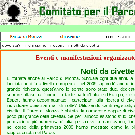
dove sei?: → chi siamo →
eventi
→ notti da civetta
Eventi e manifestazioni organizzat
Notti da civette
E' tornata anche al Parco di Monza, puntuale ogni due anni, la N
lanciata anni fa a livello europeo e, nel 2005, approdò anche in
grande richiesta, quest'anno le serate sono state due, dedica
sempre affascina l'uomo. In tante parti d'Italia e d'Europa, si so
Esperti hanno accompagnato i partecipanti alla ricerca di civet
individuare questi animali di notte? Utilizzando canti registrati,
civette. Il Parco di Monza è abitato da numerose coppie di civ
poco più grande della civetta). Se per l'allocco esistono studi 
popolazione più numerosa d'Italia, per la civetta mancavano, fino 
nel corso della primavera 2008 hanno mostrato come la picc
rappresentata nel Parco.