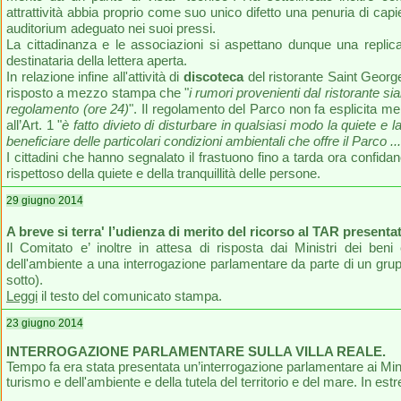
attrattività abbia proprio come suo unico difetto una penuria di ca
auditorium adeguato nei suoi pressi.
La cittadinanza e le associazioni si aspettano dunque una replic
destinataria della lettera aperta.
In relazione infine all'attività di
discoteca
del ristorante Saint George
risposto a mezzo stampa che "
i rumori provenienti dal ristorante sian
regolamento (ore 24)
". Il regolamento del Parco non fa esplicita men
all’Art. 1 "
è fatto divieto di disturbare in qualsiasi modo la quiete e l
beneficiare delle particolari condizioni ambientali che offre il Parco ...
I cittadini che hanno segnalato il frastuono fino a tarda ora confidano
rispettoso della quiete e della tranquillità delle persone.
29 giugno 2014
A breve si terra' l’udienza di merito del ricorso al TAR presenta
Il Comitato e’ inoltre in attesa di risposta dai Ministri dei beni e
dell'ambiente a una interrogazione parlamentare da parte di un grup
sotto).
Leggi
il testo del comunicato stampa.
23 giugno 2014
INTERROGAZIONE PARLAMENTARE SULLA VILLA REALE.
Tempo fa era stata presentata un’interrogazione parlamentare ai Ministr
turismo e dell'ambiente e della tutela del territorio e del mare. In est