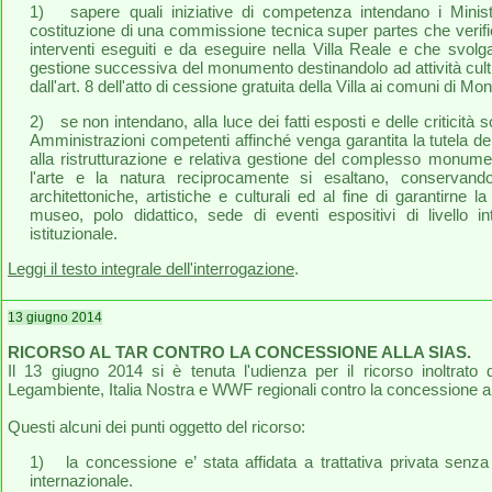
1) sapere quali iniziative di competenza intendano i Minis
costituzione di una commissione tecnica super partes che verifich
interventi eseguiti e da eseguire nella Villa Reale e che svolga a
gestione successiva del monumento destinandolo ad attività cultur
dall'art. 8 dell'atto di cessione gratuita della Villa ai comuni di M
2) se non intendano, alla luce dei fatti esposti e delle criticità 
Amministrazioni competenti affinché venga garantita la tutela del
alla ristrutturazione e relativa gestione del complesso monum
l'arte e la natura reciprocamente si esaltano, conservando
architettoniche, artistiche e culturali ed al fine di garantirne la 
museo, polo didattico, sede di eventi espositivi di livello i
istituzionale.
Leggi il testo integrale dell'interrogazione
.
13 giugno 2014
RICORSO AL TAR CONTRO LA CONCESSIONE ALLA SIAS.
Il 13 giugno 2014 si è tenuta l'udienza per il ricorso inoltrat
Legambiente, Italia Nostra e WWF regionali contro la concessione a
Questi alcuni dei punti oggetto del ricorso:
1) la concessione e’ stata affidata a trattativa privata senz
internazionale.