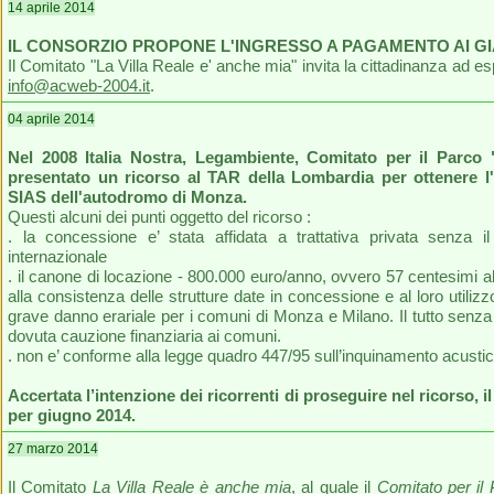
14 aprile 2014
IL CONSORZIO PROPONE L'INGRESSO A PAGAMENTO AI GIA
Il Comitato "La Villa Reale e' anche mia" invita la cittadinanza ad e
info@acweb-2004.it
.
04 aprile 2014
Nel 2008 Italia Nostra, Legambiente, Comitato per il Parc
presentato un ricorso al TAR della Lombardia per ottenere l
SIAS dell'autodromo di Monza.
Questi alcuni dei punti oggetto del ricorso :
. la concessione e’ stata affidata a trattativa privata senza 
internazionale
. il canone di locazione - 800.000 euro/anno, ovvero 57 centesimi al
alla consistenza delle strutture date in concessione e al loro uti
grave danno erariale per i comuni di Monza e Milano. Il tutto senza l
dovuta cauzione finanziaria ai comuni.
. non e’ conforme alla legge quadro 447/95 sull’inquinamento acusti
Accertata l’intenzione dei ricorrenti di proseguire nel ricorso, i
per giugno 2014.
27 marzo 2014
Il Comitato
La Villa Reale è anche mia
, al quale il
Comitato per il