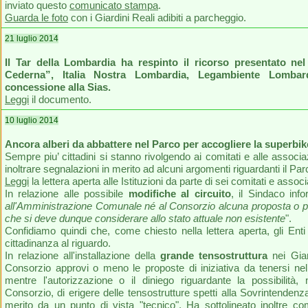
inviato questo
comunicato stampa
.
Guarda le foto
con i Giardini Reali adibiti a parcheggio.
21 luglio 2014
Il Tar della Lombardia ha respinto il ricorso presentato ne
Cederna”, Italia Nostra Lombardia, Legambiente Lomb
concessione alla Sias.
Leggi
il documento.
10 luglio 2014
Ancora alberi da abbattere nel Parco per accogliere la superbi
Sempre piu’ cittadini si stanno rivolgendo ai comitati e alle assoc
inoltrare segnalazioni in merito ad alcuni argomenti riguardanti il Parc
Leggi
la lettera aperta alle Istituzioni da parte di sei comitati e associ
In relazione alle possibile
modifiche al circuito
, il Sindaco inf
all'Amministrazione Comunale né al Consorzio alcuna proposta o pro
che si deve dunque considerare allo stato attuale non esistente
".
Confidiamo quindi che, come chiesto nella lettera aperta, gli Enti
cittadinanza al riguardo.
In relazione all'installazione della
grande tensostruttura
nei Giar
Consorzio approvi o meno le proposte di iniziativa da tenersi nella
mentre l'autorizzazione o il diniego riguardante la possibilità, n
Consorzio, di erigere delle tensostrutture spetti alla Sovrintende
merito da un punto di vista "tecnico". Ha sottolineato inoltre c