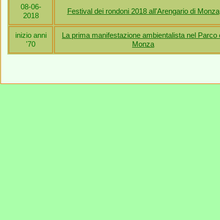
08-06-
Festival dei rondoni 2018 all'Arengario di Monza
2018
inizio anni
La prima manifestazione ambientalista nel Parco 
'70
Monza