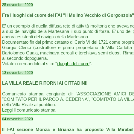
25 novembre 2020
Fra i luoghi del cuore del FAI "il Mulino Vecchio di Gorgonzola"
E’ un esempio di quella diffusa rete di attività molitoria che aveva nel
a sud del naviglio della Martesana il suo punto di forza. E’ uno dei p
ancora esistenti del naviglio della Martesana.
Documentato fin dal primo catasto di Carlo VI del 1721 come proprie
Giorgio Clerici (costruttore e primo proprietario di Villa Carlot
Bartolomeo Guala, macinava cereali e torchiava semi oleosi. Rimase 
al secondo dopoguerra.
Votatelo cercandolo al sito: "
i luoghi del cuore
".
13 novembre 2020
LA VILLA REALE RITORNI AI CITTADINI!
Comunicato stampa congiunto di: "ASSOCIAZIONE AMICI
"COMITATO PER IL PARCO A. CEDERNA", "COMITATO LA VILLA 
della Villa Reale al pubblico.
Leggi
il comunicato stampa.
04 novembre 2020
Il FAI sezione Monza e Brianza ha proposto Villa Mirabe