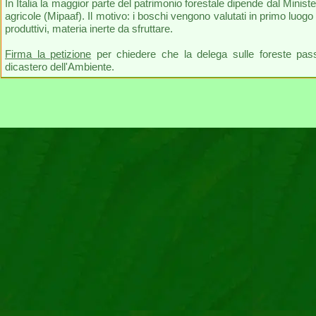
In Italia la maggior parte del patrimonio forestale dipende dal Minister
agricole (Mipaaf). Il motivo: i boschi vengono valutati in primo luogo p
produttivi, materia inerte da sfruttare.
Firma la petizione
per chiedere che la delega sulle foreste pass
dicastero dell'Ambiente.