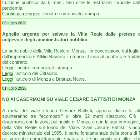
fruizione pubblica da 6 mesi, ben oltre le restrizioni imposte dal
pandemia.
Continua a leggere
il nostro comunicato stampa.
06 luglio 2020
Appello urgente per salvare la Villa Reale dalle pretese d
colpevole degli amministratori pubblici.
La parte nobile della Villa Reale di Monza - in concessione dal lugli
dall’imprenditore Attilio Navarra - rimane chiusa al pubblico e fruibile
del contratto.
Leggi
il nostro comunicato stampa.
Leggi
l'articolo del Cittadino.
Leggi
l'articolo di Monza e Brianza News.
01 luglio 2020
NO AI CASERMONI SU VIALE CESARE BATTISTI DI MONZA
A metà del viale storico Cesare Battisti, appena dietro le alb
spunteranno tre “ecomostri” di oltre 32 metri ciascuno. Ciò i
disarmonia con la zona più nobile di Monza e con la sua immagine,
della Villa Reale sul fondo del Viale. Viale Cesare Battisti, vinc
decreto ministeriale del 1965, è parte fondamentale della storia d
ne verrebbe completamente snaturato il suo significato oltre ch